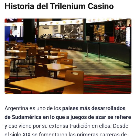
Historia del Trilenium Casino
Argentina es uno de los
países más desarrollados
de Sudamérica en lo que a juegos de azar se refiere
y eso viene por su extensa tradición en ellos. Desde
el siglo XIX se fomentaron las primeras carreras de