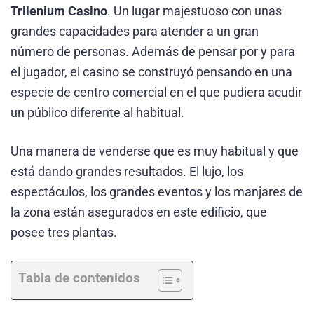
Trilenium Casino
. Un lugar majestuoso con unas
grandes capacidades para atender a un gran
número de personas. Además de pensar por y para
el jugador, el casino se construyó pensando en una
especie de centro comercial en el que pudiera acudir
un público diferente al habitual.
Una manera de venderse que es muy habitual y que
está dando grandes resultados. El lujo, los
espectáculos, los grandes eventos y los manjares de
la zona están asegurados en este edificio, que
posee tres plantas.
Tabla de contenidos