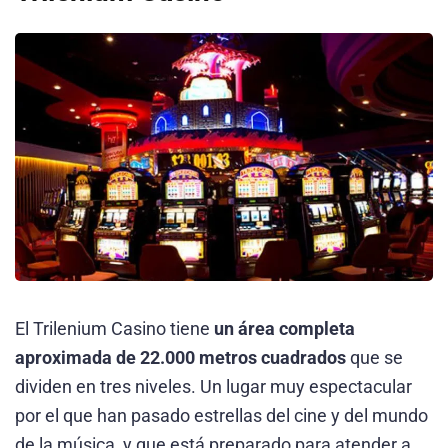
El Trilenium Casino tiene
un área completa
aproximada de 22.000 metros cuadrados
que se
dividen en tres niveles. Un lugar muy espectacular
por el que han pasado estrellas del cine y del mundo
de la música, y que está preparado para atender a