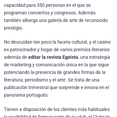
capacidad para 350 personas en el que se
programan conciertos y congresos. Además
también alberga una galería de arte de reconocido
prestigio.
No descuidan tan poco la faceta cultural, y el casino
es patrocinador y hogar de varios premios literarios
además de
editar la revista Egoista
, una estrategia
de marketing y comunicación única en la que sigue
potenciando la presencia de grandes firmas de la
literatura, periodismo y el arte. Se trata de una
publicación trimestral que sorprende e innova en el
panorama portugués.
Tienen a disposición de los clientes más habituales
la posibilidad de formar parte de su club, el Clube In.