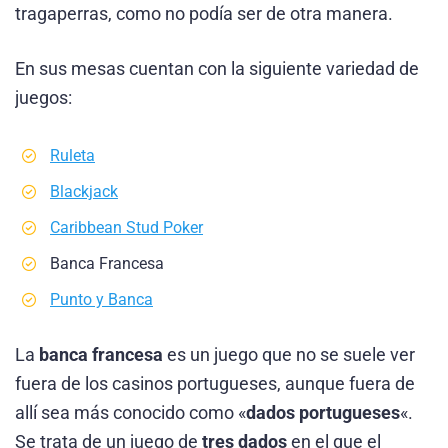
tragaperras, como no podía ser de otra manera.
En sus mesas cuentan con la siguiente variedad de
juegos:
Ruleta
Blackjack
Caribbean Stud Poker
Banca Francesa
Punto y Banca
La
banca francesa
es un juego que no se suele ver
fuera de los casinos portugueses, aunque fuera de
allí sea más conocido como «
dados portugueses
«.
Se trata de un juego de
tres dados
en el que el