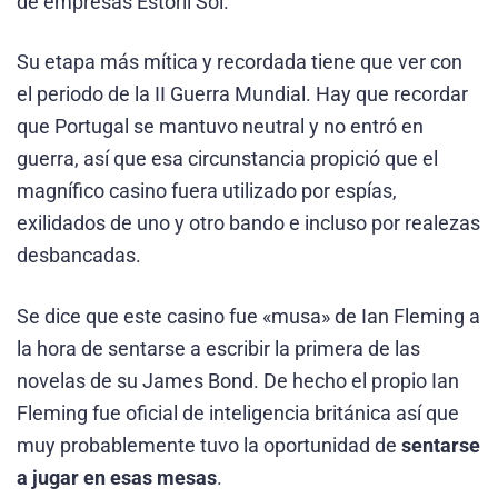
de empresas Estoril Sol.
Su etapa más mítica y recordada tiene que ver con
el periodo de la II Guerra Mundial. Hay que recordar
que Portugal se mantuvo neutral y no entró en
guerra, así que esa circunstancia propició que el
magnífico casino fuera utilizado por espías,
exilidados de uno y otro bando e incluso por realezas
desbancadas.
Se dice que este casino fue «musa» de Ian Fleming a
la hora de sentarse a escribir la primera de las
novelas de su James Bond. De hecho el propio Ian
Fleming fue oficial de inteligencia británica así que
muy probablemente tuvo la oportunidad de
sentarse
a jugar en esas mesas
.