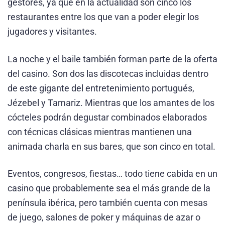
gestores, ya que en la actualidad son cinco los
restaurantes entre los que van a poder elegir los
jugadores y visitantes.
La noche y el baile también forman parte de la oferta
del casino. Son dos las discotecas incluidas dentro
de este gigante del entretenimiento portugués,
Jézebel y Tamariz. Mientras que los amantes de los
cócteles podrán degustar combinados elaborados
con técnicas clásicas mientras mantienen una
animada charla en sus bares, que son cinco en total.
Eventos, congresos, fiestas… todo tiene cabida en un
casino que probablemente sea el más grande de la
península ibérica, pero también cuenta con mesas
de juego, salones de poker y máquinas de azar o