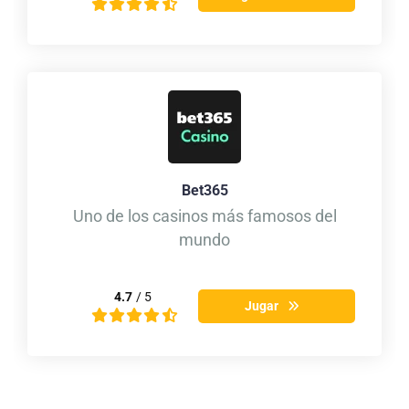
Bet365
Uno de los casinos más famosos del
mundo
4.7
/ 5
Jugar