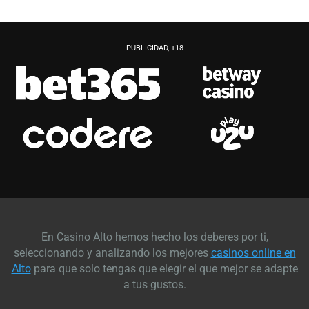
PUBLICIDAD, +18
En Casino Alto hemos hecho los deberes por ti,
seleccionando y analizando los mejores
casinos online en
Alto
para que solo tengas que elegir el que mejor se adapte
a tus gustos.