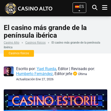
ES
El casino más grande de la
península ibérica
Casino Alto
»
Casinos físicos
»
El casino más grande de la península
ibérica
Casinos físicos
Escrito por:
Yael Rueda
, Editor
|
Revisado por:
Humberto Fernández
, Editor jefe
Última
Actualización Ene 27, 2026