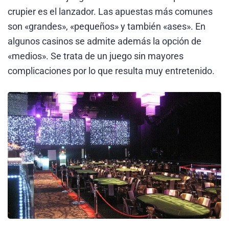
crupier es el lanzador. Las apuestas más comunes
son «grandes», «pequeños» y también «ases». En
algunos casinos se admite además la opción de
«medios». Se trata de un juego sin mayores
complicaciones por lo que resulta muy entretenido.