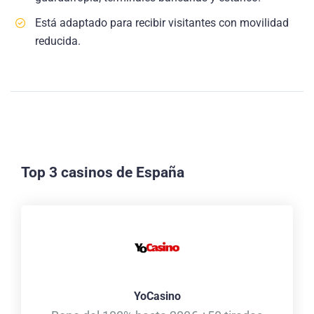
Está adaptado para recibir visitantes con movilidad
reducida.
Top 3 casinos de España
YoCasino