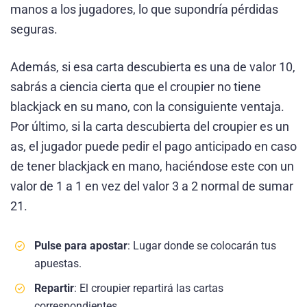
manos a los jugadores, lo que supondría pérdidas
seguras.
Además, si esa carta descubierta es una de valor 10,
sabrás a ciencia cierta que el croupier no tiene
blackjack en su mano, con la consiguiente ventaja.
Por último, si la carta descubierta del croupier es un
as, el jugador puede pedir el pago anticipado en caso
de tener blackjack en mano, haciéndose este con un
valor de 1 a 1 en vez del valor 3 a 2 normal de sumar
21.
Pulse para apostar
: Lugar donde se colocarán tus
apuestas.
Repartir
: El croupier repartirá las cartas
correspondientes.