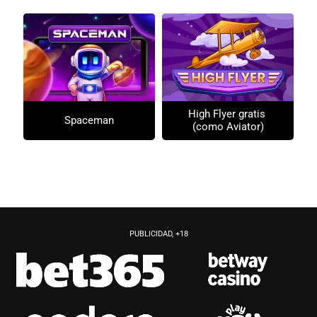
High Flyer gratis 
Spaceman
(como Aviator)
PUBLICIDAD, +18