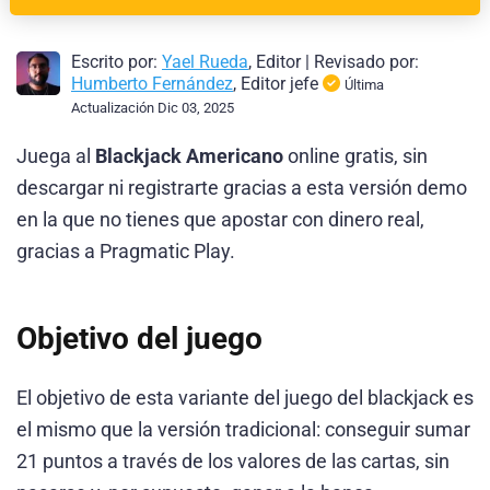
Escrito por:
Yael Rueda
, Editor
|
Revisado por:
Humberto Fernández
, Editor jefe
Última
Actualización Dic 03, 2025
Juega al
Blackjack Americano
online gratis, sin
descargar ni registrarte gracias a esta versión demo
en la que no tienes que apostar con dinero real,
gracias a Pragmatic Play.
Objetivo del juego
El objetivo de esta variante del juego del blackjack es
el mismo que la versión tradicional: conseguir sumar
21 puntos a través de los valores de las cartas, sin