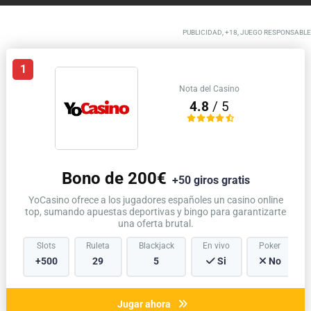
PUBLICIDAD, +18, JUEGO RESPONSABLE
1
Nota del Casino
4.8
/ 5
Bono de 200€
+50 giros gratis
YoCasino ofrece a los jugadores españoles un casino online
top, sumando apuestas deportivas y bingo para garantizarte
una oferta brutal.
Slots
Ruleta
Blackjack
En vivo
Poker
+500
29
5
Si
No
Jugar ahora