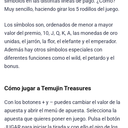
símbolos en las distintas líneas de pago. ¿Cómo?
Muy sencillo, haciendo girar los 5 rodillos del juego.
Los símbolos son, ordenados de menor a mayor
valor del premio, 10, J, Q, K, A, las monedas de oro
unidas, el jarrón, la flor, el elefante y el emperador.
Además hay otros símbolos especiales con
diferentes funciones como el wild, el petardo y el
bonus.
Cómo jugar a Temujin Treasures
Con los botones + y – puedes cambiar el valor de la
apuesta y abrir el menú de apuesta. Selecciona la
apuesta que quieres poner en juego. Pulsa el botón
JUGAR para iniciar la tirada y con ello el giro de los