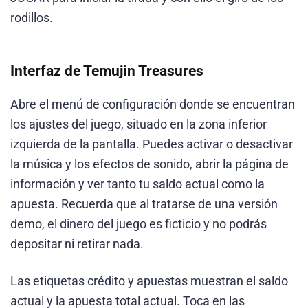
rodillos.
Interfaz de Temujin Treasures
Abre el menú de configuración donde se encuentran
los ajustes del juego, situado en la zona inferior
izquierda de la pantalla. Puedes activar o desactivar
la música y los efectos de sonido, abrir la página de
información y ver tanto tu saldo actual como la
apuesta. Recuerda que al tratarse de una versión
demo, el dinero del juego es ficticio y no podrás
depositar ni retirar nada.
Las etiquetas crédito y apuestas muestran el saldo
actual y la apuesta total actual. Toca en las