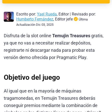
Escrito por:
Yael Rueda
, Editor
|
Revisado por:
Humberto Fernández
, Editor jefe
Última
Actualización Dic 03, 2025
Disfruta de la slot online
Temujin Treasures
gratis,
ya que no vas a necesitar realizar depósitos,
registrarte ni descargar nada para probar esta
versión demo ofrecida por Pragmatic Play.
Objetivo del juego
Al igual que en la mayoría de máquinas
tragamonedas, en Temujin Treasures deberás
conseguir premios mediante la combinación de