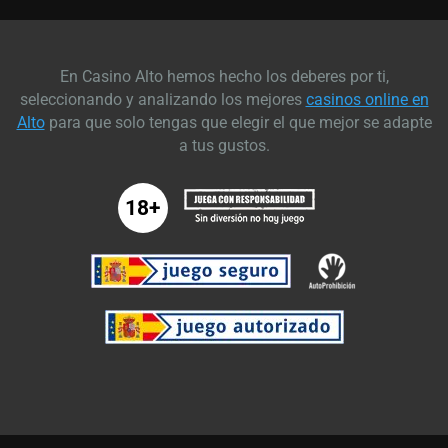
En Casino Alto hemos hecho los deberes por ti,
seleccionando y analizando los mejores
casinos online en
Alto
para que solo tengas que elegir el que mejor se adapte
a tus gustos.
18+